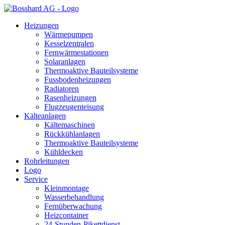
Heizungen
Wärmepumpen
Kesselzentralen
Fernwärmestationen
Solaranlagen
Thermoaktive Bauteilsysteme
Fussbodenheizungen
Radiatoren
Rasenheizungen
Flugzeugenteisung
Kälteanlagen
Kältemaschinen
Rückkühlanlagen
Thermoaktive Bauteilsysteme
Kühldecken
Rohrleitungen
Logo
Service
Kleinmontage
Wasserbehandlung
Fernüberwachung
Heizcontainer
24-Stunden-Pikettdienst