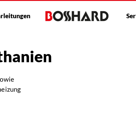
rleitungen
Ser
thanien
sowie
heizung